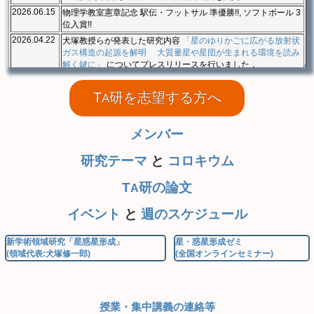
2026.06.15
物理学教室憲章記念 駅伝・フットサル 準優勝!!, ソフトボール 3
位入賞!!
2026.04.22
犬塚教授らが発表した研究内容
「星のゆりかごに広がる放射状
ガス構造の起源を解明 大質量星や星団が生まれる環境を読み
解く鍵に」
についてプレスリリースを行いました．
2026.03.25
宮山隆志博士の博士論文がSpringer Thesis Awardを受賞
T
研を志望する方へ
2026.03.25
M2 内海秀介君，小林康大君，御子裕治君の修士論文が
A
理学研
究科顕彰
を受賞；内海君は物理学教室修士論文講演賞も受賞
2026.01.29
書籍「
系外惑星の物理
」犬塚、小林（編著）出版!!（
Amazon
，
メンバー
講談社HP
，
講談社サイエンティフィックX
）
2025.07.31
M2 御子裕治君，内海秀介君が「
2025年度 第55回 天文・天体
研究テーマ
と
コロキウム
物理若手夏の学校
」で各々
オーラルアワード1位
，
ポスターアワ
ード2位
を受賞
T
研の論文
A
2025.07.09-
銀河系進化研究会
＠名古屋大学ES館6階セミナー室
10
イベント
と
週のスケジュール
2025.06.13
物理学教室憲章記念 フットサル 優勝!!, 駅伝大会 3位入賞!!
2025.03.28
T
研発足15周年記念研究会
開催
A
新学術領域研究「星惑星形成」
星・惑星形成ゼミ
2025.03.25
M2 高橋 航君の修士論文 理学研究科顕彰を受賞
(領域代表:犬塚修一郎)
(全国オンラインセミナー)
2025.03.10-
Mini-Workshop on Tiny Scale Atomic Structure
開催
11
2024.07.23-
M2 小野川絢心君が 2024 年度第 54 回 天文・天体物理若手夏の
07.26
学校でオーラルアワード賞を受賞
授業・集中講義の連絡等