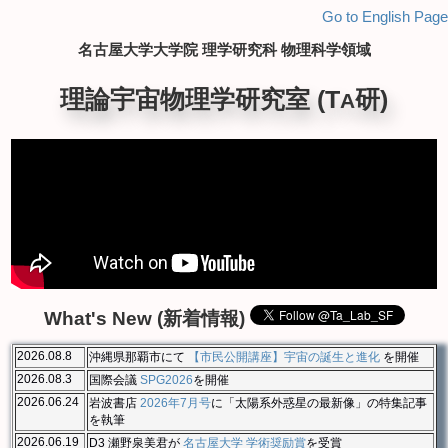
Go to English Page
名古屋大学大学院 理学研究科 物理科学領域
理論宇宙物理学研究室 (T
研)
A
What's New (新着情報)
2026.08.8
沖縄県那覇市にて
【市民公開講座】宇宙の誕生と進化
を開催
2026.08.3
国際会議
SPG2026
を開催
2026.06.24
岩波書店
2026年7月号
に「太陽系外惑星の最新像」の特集記事
を執筆
2026.06.19
D3 瀬野泉美君が
名古屋大学 学術奨励賞
を受賞